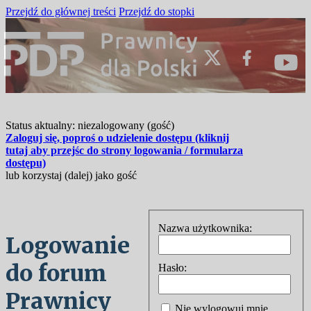
Przejdź do głównej treści
Przejdź do stopki
Status aktualny: niezalogowany (gość)
Zaloguj się, poproś o udzielenie dostępu (kliknij
tutaj aby przejśc do strony logowania / formularza
dostępu)
lub korzystaj (dalej) jako gość
Nazwa użytkownika:
Logowanie
do forum
Hasło:
Prawnicy
Nie wylogowuj mnie